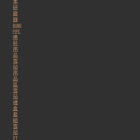
本
研
磨
器
BONG
PIPE
捲
菸
用
品
雪
茄
用
品
區
雪
茄
禮
盒
套
組
雪
茄
打