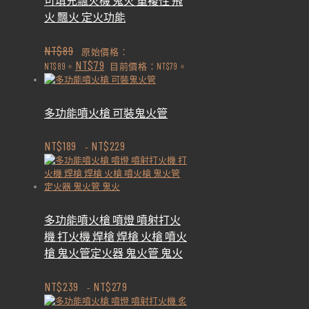
可填充飄火機 鬼火 重複性 飛
火 飄火 定火功能
NT$
89
原始價格：
NT$
79
NT$89。
目前價格：NT$79。
多功能噴火槍 可裝鬼火管
NT$
189
NT$
229
–
多功能噴火槍 噴燈 噴射打火
機 打火機 焊槍 焊槍 火槍 噴火
槍 鬼火管定火器 鬼火管 鬼火
NT$
239
NT$
279
–