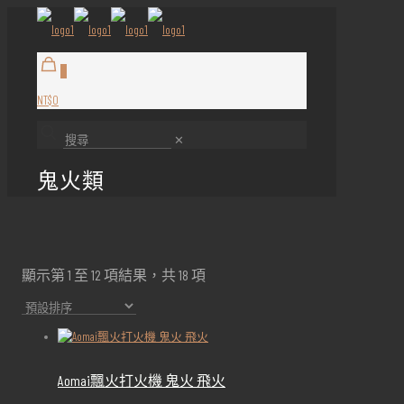
0
NT$0
✕
鬼火類
顯示第 1 至 12 項結果，共 18 項
Aomai飄火打火機 鬼火 飛火