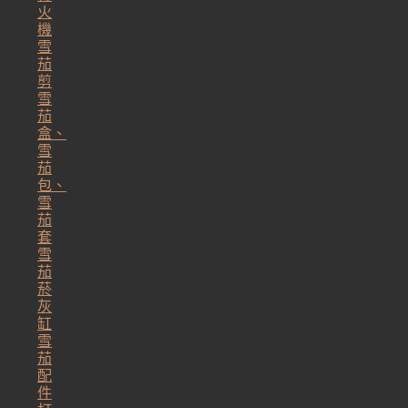
火
機
雪
茄
剪
雪
茄
盒、
雪
茄
包、
雪
茄
套
雪
茄
菸
灰
缸
雪
茄
配
件