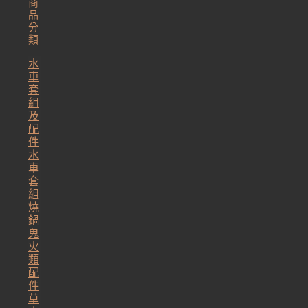
商
品
分
類
水
車
套
組
及
配
件
水
車
套
組
燒
鍋
鬼
火
類
配
件
草