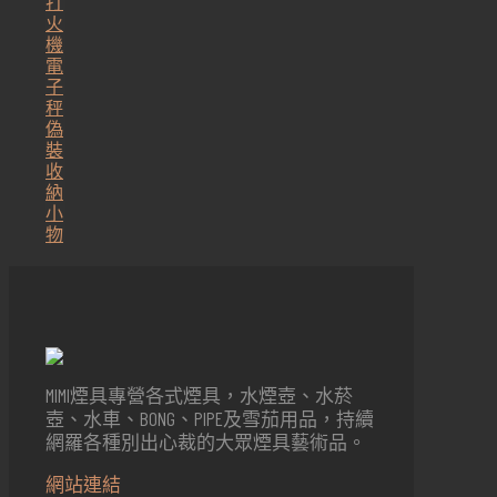
打
火
機
電
子
秤
偽
裝
收
納
小
物
MIMI煙具專營各式煙具，水煙壺、水菸
壺、水車、BONG、PIPE及雪茄用品，持續
網羅各種別出心裁的大眾煙具藝術品。
網站連結