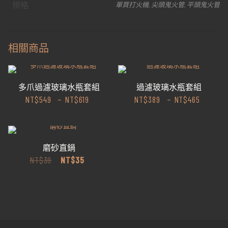
規格
單買打火機, 尖頭鬼火管, 平頭鬼火管
機
鬼
火
打
相關商品
火
機
鎖
火
定
多爪過濾玻璃水瓶套組
過濾玻璃水瓶套組
火
NT$
549
–
NT$
619
NT$
389
–
NT$
465
飛
火
飄
火
數
磨砂直鍋
量
原
目
NT$
39
NT$
35
始
前
價
價
格：
格：
NT$39。
NT$35。