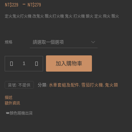
–
NT$
229
NT$
279
定火鬼火打火機 改鬼火 飄火打火機 鬼火 打火機 鎖火 定火 飛火 飄火
規格
定
加入購物車
火
鬼
火
打
分類:
水車套組及配件
,
雪茄打火機
,
鬼火類
貨號:
不提供
火
機
描述
改
額外資訊
鬼
火
👑顏色隨機出貨
飄
火
打
火