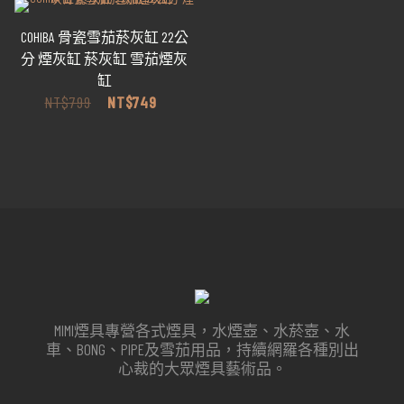
格：
格：
NT$239。
NT$229。
COHIBA 骨瓷雪茄菸灰缸 22公
分 煙灰缸 菸灰缸 雪茄煙灰
缸
原
目
NT$
799
NT$
749
始
前
價
價
格：
格：
NT$799。
NT$749。
MIMI煙具專營各式煙具，水煙壺、水菸壺、水
車、BONG、PIPE及雪茄用品，持續網羅各種別出
心裁的大眾煙具藝術品。