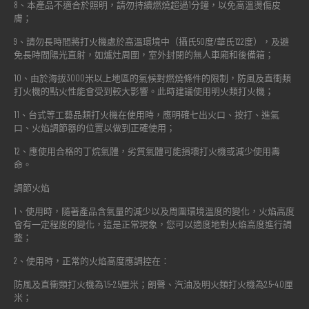
8、本產品不適合於照明，請勿持續燃燒超過1分鐘，以免高溫燙傷皮
膚；
9、請勿長時間將打火機處於高溫環境中（攝氏50度/華氏122度），及避
免長時間陽光直射，如爐灶周圍，室外封閉的無人車廂和後備箱；
10、由於海拔3000米以上地區的氣候對燃燒條件的限制，防風及直衝類
打火機的點火性能會受到較大影響。此時建議使用明火類打火機；
11、台式等工藝品類打火機在使用時，應明確七出火口、按打、進氣
口、火焰調節器的位置以做到正確使用；
12、應使用合格的丁烷氣體，劣質氣體可能損壞打火機或減少使用壽
命。
調節火焰
1、使用時，隨著產品含氣量的減少以及周圍環境溫度的變化，火焰高度
會有一定程度的變化，這是正常現象，您可以適度地對火焰高度進行調
整；
2、使用時，正常的火焰高度應調控在：
防風及直衝類打火機為1.5-2.5厘米；朗聲、汽油及明火類打火機為2.5-4.0厘
米；