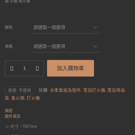
槍 火槍 噴火槍
顏色
規格
多
加入購物車
功
能
噴
火
分類:
水車套組及配件
,
雪茄打火機
,
雪茄用品
貨號:
不提供
槍
可
區
,
鬼火類
,
打火機
裝
鬼
描述
火
額外資訊
管
數
👉尺寸：115X73mm
量