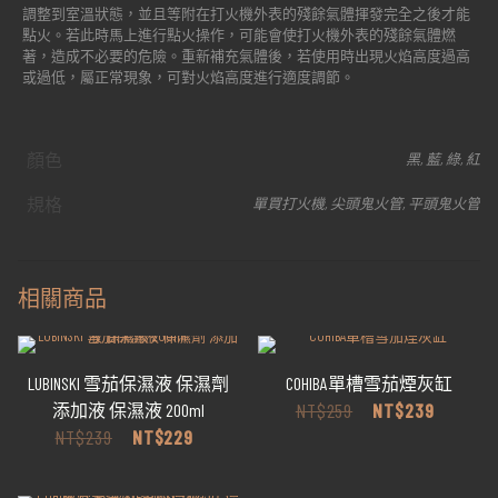
調整到室溫狀態，並且等附在打火機外表的殘餘氣體揮發完全之後才能
點火。若此時馬上進行點火操作，可能會使打火機外表的殘餘氣體燃
著，造成不必要的危險。重新補充氣體後，若使用時出現火焰高度過高
或過低，屬正常現象，可對火焰高度進行適度調節。
顏色
黑, 藍, 綠, 紅
規格
單買打火機, 尖頭鬼火管, 平頭鬼火管
相關商品
LUBINSKI 雪茄保濕液 保濕劑
COHIBA單槽雪茄煙灰缸
原
目
NT$
259
NT$
239
添加液 保濕液 200ml
始
前
原
目
NT$
239
NT$
229
價
價
始
前
格：
格：
價
價
NT$259。
NT$23