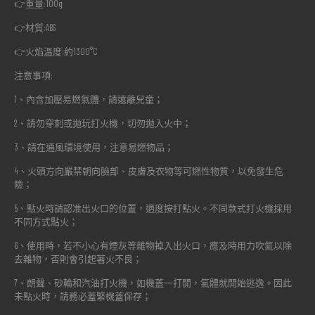
👉重量:100g
👉材質:ABS
👉火焰溫度:約1300°C
注意事項:
1、內含加壓易燃氣體，請遠離兒童；
2、請勿穿刺或拋玩打火機，切勿拋入火中；
3、請在通風環境使用，注意易燃物品；
4、火頭方向嚴禁朝向臉部、皮膚及衣物等可燃性物質，以免發生危
險；
5、點火時請認准出火口的位置，適度按打點火。不同款式打火機採用
不同方式點火；
6、使用時，若不小心有煙灰等雜物掉入出火口，應及時用力吹氣以除
去雜物，否則會引起著火不良；
7、朗聲、砂輪和汽油打火機，如機蓋一打開，氣體就開始逃逸。因此
未點火時，請務必蓋緊機蓋保存；