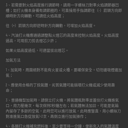
3、若需要對火焰高度進行調節時，請用一字螺絲刀對準火焰調節器凹
槽；如打火機本身備有調節圈的，可直接用手指調節往（-）箭頭方向即
順時針方向轉動，可調低火焰高度；
往（+）箭頭方向即逆時針方向轉動，可增加火焰高度。
4、汽油打火機應通過調整點火燈芯的高度來控制火焰高度。火焰高度
過高，可用剪刀剪去燈芯少許；
如果火焰高度過低，可適當拔出燈芯。
加氣方法
1、加氣時，周圍絕對不能有火星或火種，要確保安全。切勿邊吸煙邊加
氣；
2、應使用合格的丁烷氣體，劣質氣體可能損壞打火機或減少使用壽
命；
3、普通機型加氣時，請倒立打火機，將氣體瓶對準並蓋住打火機進氣
口，用力壓幾次，每次保持2秒鐘左右；若氣體無法加註，可能是氣箱
內留存了多餘的空氣，此時您可以進行放氣，此時應豎直，用小螺絲刀
對准進氣口急促放氣1-2次，再倒立進行加氣操作；
4、各類打火機補充燃料後，至少要等待一分鐘，使新充入的氣體溫度