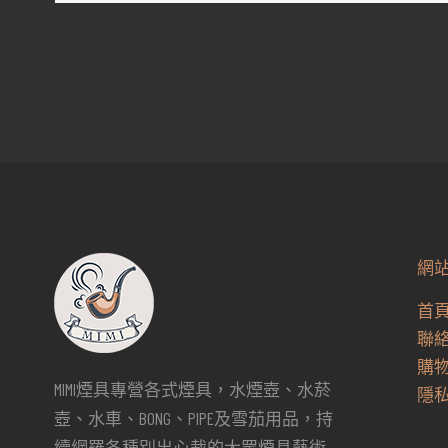
網
首
聯
購
MIMI煙具專營各式煙具，水煙壺、水菸
隱
壺、水車、BONG、PIPE及雪茄用品，持
續網羅各種別出心裁的大眾煙具藝術