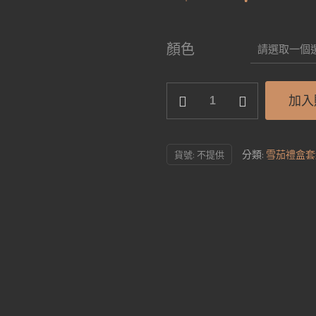
始
前
價
價
顏色
格：
格
NT$499。
NT$
COHIBA
加入
雪
茄
打
分類:
雪茄禮盒套
貨號:
不提供
火
機
簡
易
opp
袋
包
裝