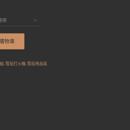
：
479。
購物車
組
,
雪茄打火機
,
雪茄用品區