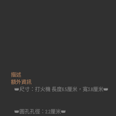
描述
額外資訊
👑尺寸：打火機 長度6.5厘米，寬3.8厘米👑
👑圓孔孔徑：2.2厘米👑