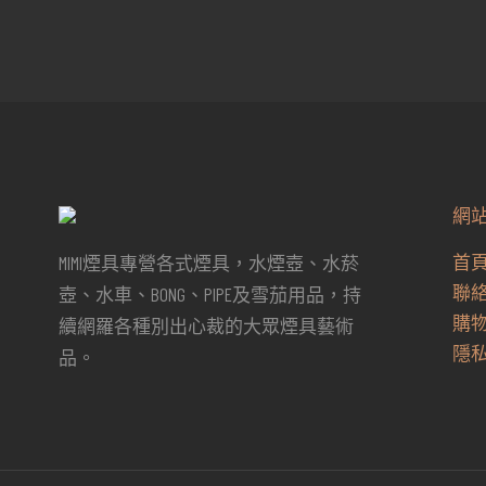
價
價
格：
格：
NT$1,999。
NT$1,959。
網
首
MIMI煙具專營各式煙具，水煙壺、水菸
聯
壺、水車、BONG、PIPE及雪茄用品，持
購
續網羅各種別出心裁的大眾煙具藝術
隱
品。