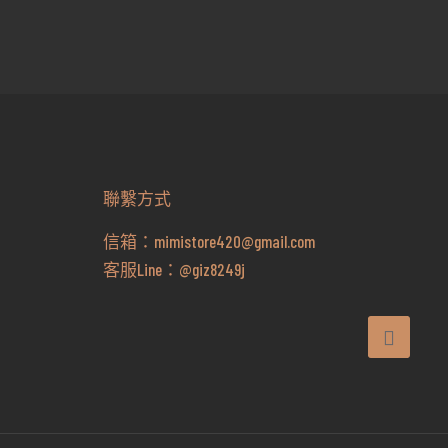
價
價
格：
格：
NT$399。
NT$379。
聯繫方式
信箱：
mimistore420@gmail.com
客服Line：
@giz8249j