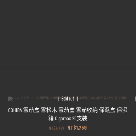
雙
孔
打
火
機
噴
射
防
風
打
孔
器
Sold out
數
COHIBA 雪茄盒 雪松木 雪茄盒 雪茄收納 保濕盒 保濕
量
箱 Cigarbox 25支裝
原
目
NT$
1,759
NT$
1,799
始
前