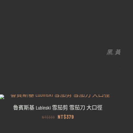
黑, 黃
魯賓斯基 Lubinski 雪茄剪 雪茄刀 大口徑
原
目
NT$
379
NT$
399
始
前