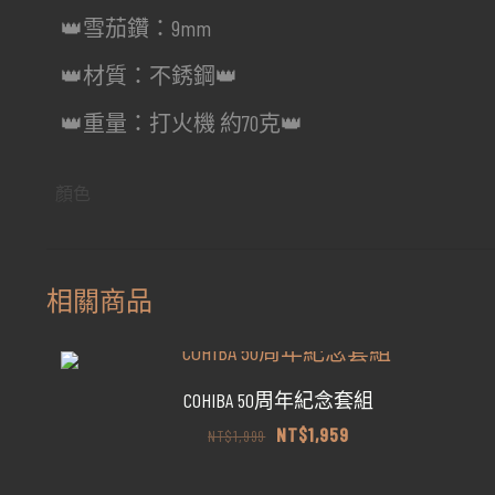
👑雪茄鑽：9mm
👑材質：不銹鋼👑
👑重量：打火機 約70克👑
顏色
相關商品
COHIBA 50周年紀念套組
原
目
NT$
1,959
NT$
1,999
始
前