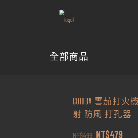
全部商品
COHIBA 雪茄打
射 防風 打孔器
原
目
NT$
479
NT$
499