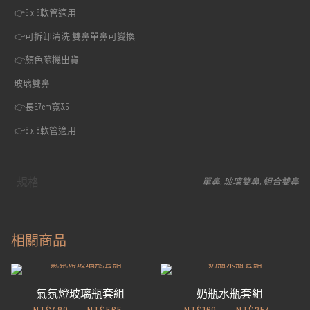
👉6 x 8軟管適用
👉可拆卸清洗 雙鼻單鼻可變換
👉顏色隨機出貨
玻璃雙鼻
👉長6.7cm寬3.5
👉6 x 8軟管適用
規格
單鼻, 玻璃雙鼻, 組合雙鼻
相關商品
氣氛燈玻璃瓶套組
奶瓶水瓶套組