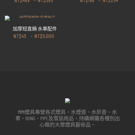
NT$
489
–
NT$
565
NT$
169
–
NT$
254
加厚短直鍋 水車配件
NT$
45
–
NT$
5,000
MIMI煙具專營各式煙具，水煙壺、水菸壺、水
車、BONG、PIPE及雪茄用品，持續網羅各種別出
心裁的大眾煙具藝術品。