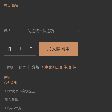
鬼火 鼻管
規格
水
加入購物車
煙
壺
鼻
管
分類:
水車套組及配件
,
配件
貨號:
不提供
數
量
描述
額外資訊
👉此商品不含水煙壺
組合雙鼻
👉長7.5cm寬2.5