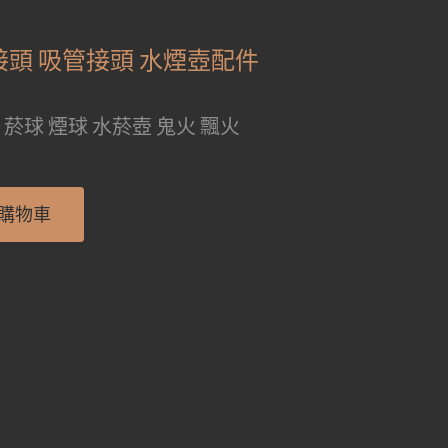
接頭 吸管接頭 水煙壺配件
。
 菸球 煙球 水菸壺 鬼火 飄火
購物車