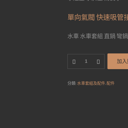
價
價
格：
格：
單向氣閥 快速吸管
NT$29。
NT$15
水車 水車套組 直鍋 彎鍋
防
加入
反
水
接
分類:
水車套組及配件
,
配件
頭
數
量