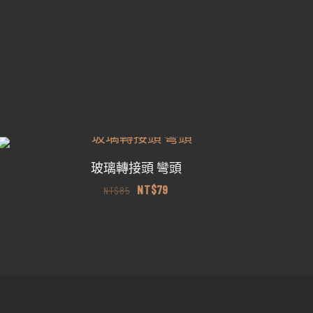
玻璃轉接頭 彎頭
原
目
NT$
79
NT$
85
始
前
價
價
格：
格：
NT$85。
NT$79。