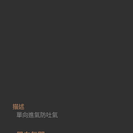
描述
單向進氣防吐氣