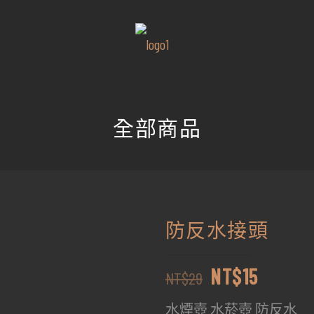
全部商品
防反水接頭
原
目
NT$
15
NT$
29
始
前
水煙壺 水菸壺 防反水