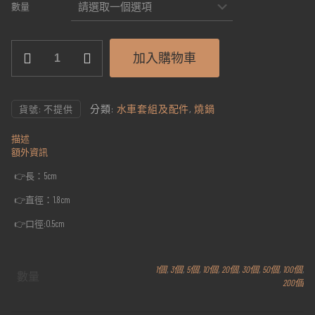
數量
迷
加入購物車
你
s
彎
鍋
分類:
水車套組及配件
,
燒鍋
貨號:
不提供
數
量
描述
額外資訊
👉長：5cm
👉直徑：1.8cm
👉口徑:0.5cm
1個
,
3個
,
5個
,
10個
,
20個
,
30個
,
50個
,
100個
,
數量
200個