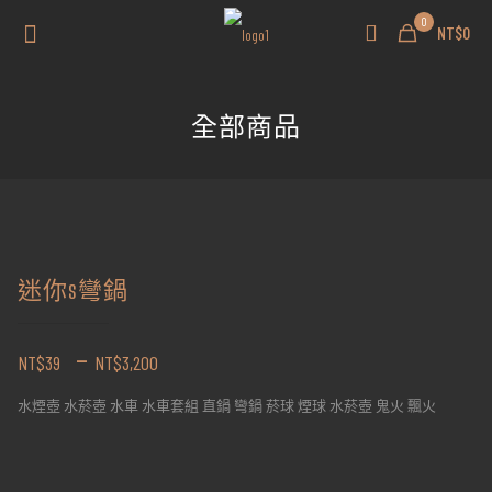
0
NT$0
全部商品
迷你s彎鍋
–
NT$
39
NT$
3,200
水煙壺 水菸壺 水車 水車套組 直鍋 彎鍋 菸球 煙球 水菸壺 鬼火 飄火