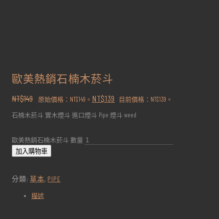
歐美熱銷石楠木菸斗
NT$
149
NT$
139
原始價格：NT$149。
目前價格：NT$139。
石楠木菸斗 實木煙斗 進口煙斗 Pipe 煙斗 weed
歐美熱銷石楠木菸斗 數量
加入購物車
分類:
草本
,
PIPE
描述