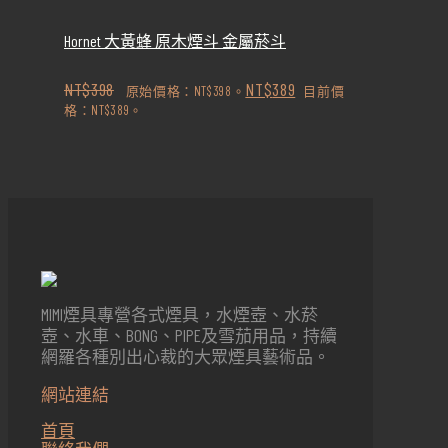
Hornet 大黃蜂 原木煙斗 金屬菸斗
NT$
398
NT$
389
原始價格：NT$398。
目前價
格：NT$389。
MIMI煙具專營各式煙具，水煙壺、水菸
壺、水車、BONG、PIPE及雪茄用品，持續
網羅各種別出心裁的大眾煙具藝術品。
網站連結
首頁